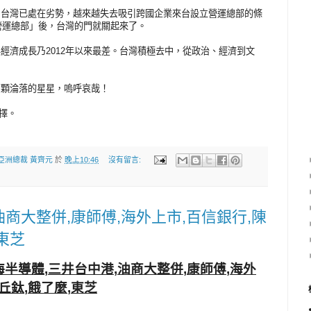
，台灣已處在劣勢，越來越失去吸引跨國企業來台設立營運總部的條
太營運總部」後，台灣的門就關起來了。
經濟成長乃2012年以來最差。台灣積極去中，從政治、經濟到文
兩顆淪落的星星，嗚呼哀哉！
的選擇。
亞洲總裁 黃齊元
於
晚上10:46
沒有留言:
油商大整併,康師傅,海外上市,百信銀行,陳
東芝
海半導體
三井台中港
油商大整併
康師傅
海外
,
,
,
,
丘鈦
餓了麼
東芝
,
,