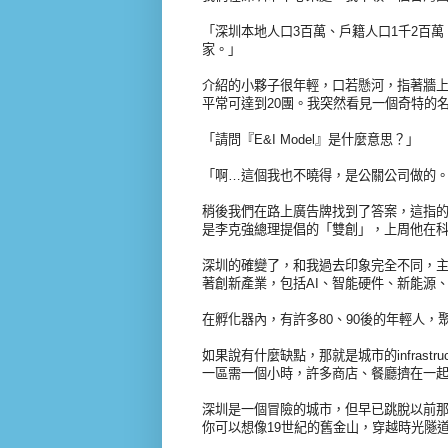
「深圳本地人口3百萬、戶籍人口1千2百萬
家。」
介紹的小夥子很年輕，口若懸河，指著牆上
平常可達到20團。我突然看見一個奇特的
「請問『E&I Model』是什麼意思？」
「啊…這個我也不曉得，是公關公司做的
稍後我們在路上廣告牌找到了答案，這指的是「Inn
是李克強總理提倡的「雙創」，上周他在
深圳的確變了，和我過去印象完全不同，
著創新產業，包括AI、智能硬件、新能源
在孵化器內，有許多80、90後的年輕人
如果說有什麼缺點，那就是城市的infrast
一區需一個小時，許多商店、餐廳擠在一
深圳是一個冒險的城市，但早已跳脫以前
你可以想像19世紀的舊金山，穿越時光隧道