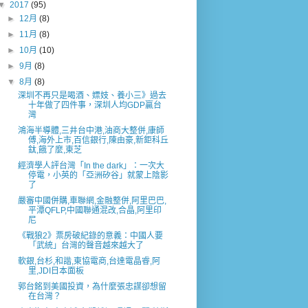
▼
2017
(95)
►
12月
(8)
►
11月
(8)
►
10月
(10)
►
9月
(8)
▼
8月
(8)
深圳不再只是喝酒、嫖妓、養小三》過去
十年做了四件事，深圳人均GDP贏台
灣
鴻海半導體,三井台中港,油商大整併,康師
傅,海外上市,百信銀行,陳由豪,新鉅科丘
鈦,餓了麼,東芝
經濟學人評台灣「In the dark」：一次大
停電，小英的「亞洲矽谷」就蒙上陰影
了
嚴審中國併購,車聯網,金融整併,阿里巴巴,
平潭QFLP,中國聯通混改,合晶,阿里印
尼
《戰狼2》票房破紀錄的意義：中國人要
「武統」台灣的聲音越來越大了
軟銀,台杉,和諧,東協電商,台達電晶睿,阿
里,JDI日本面板
郭台銘到美國投資，為什麼張忠謀卻想留
在台灣？