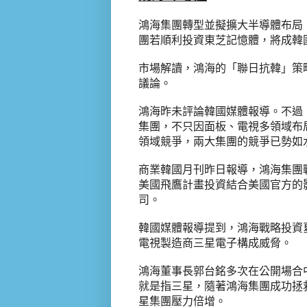
鴻海集團轉型並擬擴大半導體布局
團若順利投資東芝記憶體，將成韓
市場解讀，鴻海的「聯日抗韓」策
議論。
鴻海昨未評論韓國媒體報導。不過
集團，不只因面板、電視多領域布
領域競爭，兩大集團的競爭已勢如
商業韓國月刊昨日報導，鴻海集團
美國飛鷹計畫投資結合美國官方的
司。
韓國媒體報導提到，鴻海戰略投資
電視製造商三星電子構成威脅。
鴻海董事長郭台銘多次在公開場合
就是指三星，隨著鴻海集團成功拯
星集團壓力倍增。