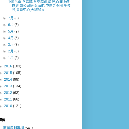
小米汽車,李嘉誠,台塑越鋼,環評,百麗,特斯
拉,新創公司估值,海航,中信金泰國,生技
股,資管中心,天貓易果
►
7月
(8)
►
6月
(8)
►
5月
(9)
►
4月
(6)
►
3月
(8)
►
2月
(6)
►
1月
(8)
►
2016
(103)
►
2015
(105)
►
2014
(98)
►
2013
(134)
►
2012
(62)
►
2011
(66)
►
2010
(121)
標籤
商業周刊專欄
(541)