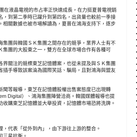
團在液晶電視的市占率正快速成長，在力挺夏普電視銷
名，到第二季時已躍升到第四名，出貨量也較前一季接
。相關數據也被市場解讀為，夏普在鴻海支持下，逐步
海集團與韓國ＳＫ集團之間存在的競爭，業界人士有不
Ｋ集團的大股東之一，雙方在全球市場合作有各種可
各界關注的競標東芝記憶體案，也從未提及與ＳＫ集團
省插手導致該案淪為國際笑話、騙局，且對鴻海與盟友
新聞等報導，東芝在記憶體股權出售案態度已出現轉
）、鴻海集團陣營洽商。韓國媒體報導也提
rn Digital
功收購東芝記憶體並大舉投資，記憶體市場恐將洗牌。
理，代表「從外到內」，由下游往上游的整合。
和三星抗衡。