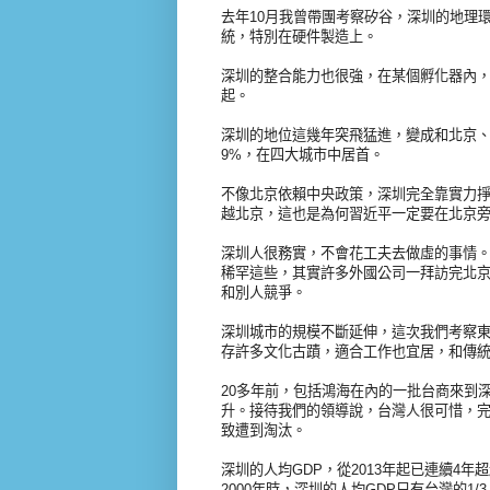
去年10月我曾帶團考察矽谷，深圳的地理
統，特別在硬件製造上。
深圳的整合能力也很強，在某個孵化器內，我
起。
深圳的地位這幾年突飛猛進，變成和北京、上
9%，在四大城市中居首。
不像北京依賴中央政策，深圳完全靠實力
越北京，這也是為何習近平一定要在北京
深圳人很務實，不會花工夫去做虛的事情
稀罕這些，其實許多外國公司一拜訪完北京
和別人競爭。
深圳城市的規模不斷延伸，這次我們考察東
存許多文化古蹟，適合工作也宜居，和傳
20多年前，包括鴻海在內的一批台商來到
升。接待我們的領導說，台灣人很可惜，完
致遭到淘汰。
深圳的人均GDP，從2013年起已連續4
2000年時，深圳的人均GDP只有台灣的1