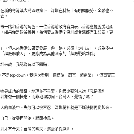
。在新的粵港澳大灣區政策下，深圳在科技上有明顯優勢，金融也不
過去。
一帶一路和香港的角色。一位香港前政府官員表示香港應擺脫房地產
大，如果你是矽谷菁英，為何要去香港？深圳或台灣都有生態圈，更
來」，但未來香港如果要發展一帶一路，必須「走出去」，成為多中
為「超級聯繫人」，更應成為其他國家的「超級戰略夥伴」。
深圳來說，我認為有以下四點：
p，不是top-down，我這次看到一個標語「跟黨一起創業」，但事實正
，這是成功的關鍵。地理並不重要，你很少聽別人說「我是深圳
深圳象徵一個概念，而非地理認同。台灣人，覺悟了嗎？
個人的血液中。失敗可以被容忍，深圳精神就是不斷跌倒再爬起來。
定自己，從零再開始，騰籠換鳥。
深圳才有今天；台灣的明天，還需多靠深圳。