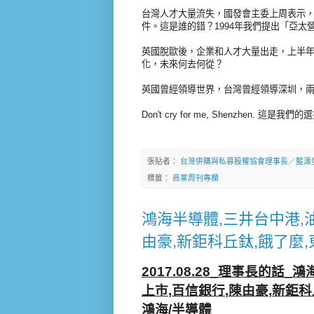
台灣人才大量流失，國發會主委上周表示
件。這是誰的錯？1994年我們提出「亞
英國脫歐後，企業和人才大量出走，上半年
化，未來何去何從？
英國曾經領導世界，台灣曾經領導深圳，
Don't cry for me, Shenzhen. 這是我們
張貼者：
台灣併購與私募股權協會理事長／藍濤
標籤：
商業周刊專欄
鴻海半導體,三井台中港,
由豪,新鉅科丘鈦,餓了麼,
理事長的話
鴻
2017.08.28_
_
上市
百信銀行
陳由豪
新鉅科
,
,
,
鴻海
半導體
/