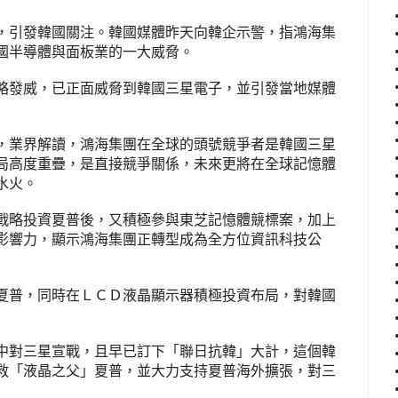
，引發韓國關注。韓國媒體昨天向韓企示警，指鴻海集
國半導體與面板業的一大威脅。
略發威，已正面威脅到韓國三星電子，並引發當地媒體
，業界解讀，鴻海集團在全球的頭號競爭者是韓國三星
局高度重疊，是直接競爭關係，未來更將在全球記憶體
水火。
戰略投資夏普後，又積極參與東芝記憶體競標案，加上
影響力，顯示鴻海集團正轉型成為全方位資訊科技公
夏普，同時在ＬＣＤ液晶顯示器積極投資布局，對韓國
中對三星宣戰，且早已訂下「聯日抗韓」大計，這個韓
救「液晶之父」夏普，並大力支持夏普海外擴張，對三