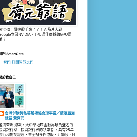
EP243：輝達殺手來了？！ AI晶片大戰，
Google宣戰NVIDIA，TPU憑什麼撼動GPU霸
權？
智門 SmartGate
智門 打開智慧之門
關於我自己
台灣併購與私募股權協會理事長／藍濤亞洲
總裁 黃齊元
藍濤亞洲 總裁，大中華地區金融界最負盛名的
投資銀行家，投資銀行界的領軍者 ，具有25年
投行和創投經驗，曾主辦多件港股、紅籌股、H