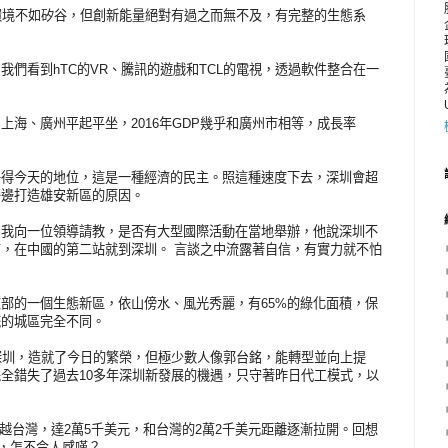
環境不如矽谷，但創新能量絕對有過之而無不及，有完整的生態系
們看到hTC的VR、騰訊的遊戲和TCL的電視，透過軟件整合在一
海、廣州平起平坐，2016年GDP幾乎和廣州市相等，成長率
掙得今天的地位，這是一種經濟的民主。照這種速度下去，深圳會超
旁邊打造雄安新區的原因。
。我向一位領導請教，是否有大型國際活動在當地舉辦，他說深圳不
，在中國的第二站就到深圳。 言談之中流露著自信，有實力就不怕
部的一個生態新區，依山傍水、風光秀麗，有65%的綠化面積，保
統的城區完全不同。
深圳，造就了今日的繁榮，但極少數人像郭台銘，能轉型並向上提
全錯失了過去10多年深圳新發展的機遇，只守著昨日代工模式，以
年超越台灣，達2萬5千美元，和台灣的2萬2千美元距離逐漸拉開。回想
/3，怎不令人感嘆？