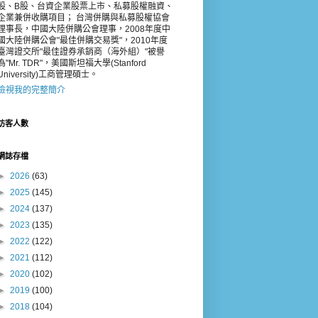
股、B股、台資企業股票上市、私募股權融資、
企業兼併收購項目； 台灣併購與私募股權協會
理事長，中國大陸併購公會理事，2008年度中
國大陸併購公會"最佳併購交易獎"，2010年度
臺灣證交所"最佳證券承銷商（海外組）"被譽
為"Mr. TDR"，美國斯坦福大學(Stanford
University)工商管理碩士。
檢視我的完整簡介
訪客人數
網誌存檔
►
2026
(63)
►
2025
(145)
►
2024
(137)
►
2023
(135)
►
2022
(122)
►
2021
(112)
►
2020
(102)
►
2019
(100)
►
2018
(104)