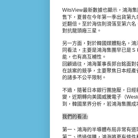
最新數據也顯示，鴻海集
WitsView
售下，夏普在今年第一季出貨第九
近翻倍。至於海信則滑落至第六名
對抗龍頭廠三星。
另一方面，對於韓國媒體點名，鴻
同看法，主要是鴻海集團早已是Ｓ
能，也有高互補性。
回顧過往，鴻海董事長郭台銘面對
在該案的競爭，主要聚焦日本經產
的諸多不公平限制。
不過，隨著日本銀行團施壓，日經
變，近期轉向美國威騰電子（
Weste
到，韓國業界分析，若鴻海集團成
我們的看法
:
第一、鴻海的半導體布局非常有道
第二、透過併購，鴻海將更有條件